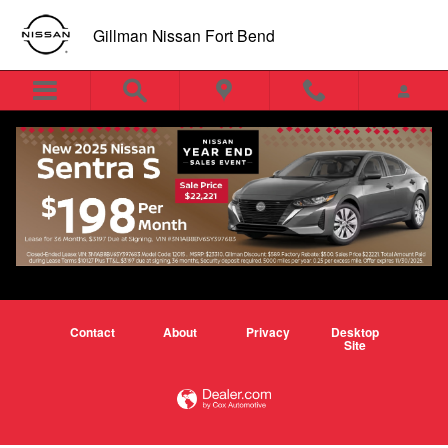
Skip to main content
Gillman Nissan Fort Bend
nuevos especiales de nissan kicks y
ofertas de arrendamiento en houston
Contact
About
Privacy
Desktop
Site